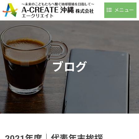
メニュー
ホーム
事業内容
環境への取り組み
事例・実績
ブログ
お客様の声
よくある質問
会社案内
アクセス
採用情報
お問い合わせ
ブログ
2021年度｜代表年末挨拶
お知らせ