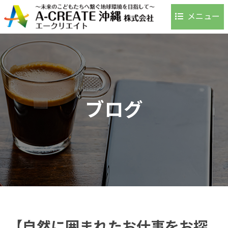
メニュー
ホーム
事業内容
環境への取り組み
事例・実績
ブログ
お客様の声
よくある質問
会社案内
アクセス
採用情報
お問い合わせ
ブログ
【自然に囲まれたお仕事をお探
お知らせ