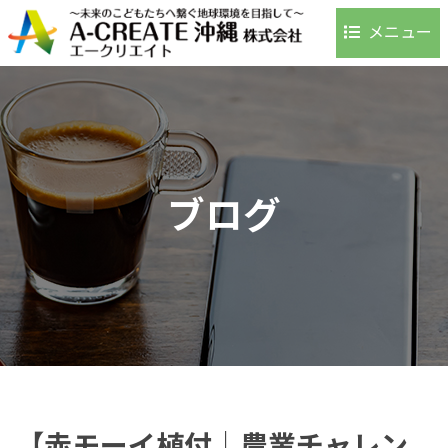
メニュー
ホーム
事業内容
環境への取り組み
事例・実績
ブログ
お客様の声
よくある質問
会社案内
アクセス
採用情報
お問い合わせ
ブログ
【赤モーイ植付｜農業チャレン
お知らせ