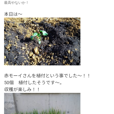
最高やないか！
本日は～
赤モーイさんを植付という事でした～！！
50個 植付したそうです～。
収穫が楽しみ！！