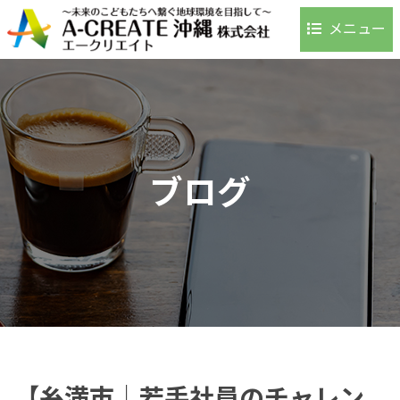
メニュー
ホーム
事業内容
環境への取り組み
事例・実績
ブログ
お客様の声
よくある質問
会社案内
アクセス
採用情報
お問い合わせ
ブログ
【糸満市｜若手社員のチャレン
お知らせ